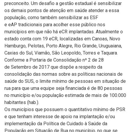
preconceito
. Um desafio a gestão estadual é sensibilizar
os demais pontos de atenção em saúde atender a essa
população
,
como também sensibilizar as
ESF
e
eAP
tradicionais para acolher ess
e público
nos
municípios em que não h
á
e
C
R
implantadas
.
Atualmente o
estado conta com 19 eCR, localizadas em Canoas, Novo
Hamburgo, Pelotas, Porto Alegre, Rio Grande, Uruguaiana,
Caxias do Sul, Viamão, São Leopoldo, Torres e Taquara
.
Conforme a Portaria de Consolidação
n
º 2 de 28
de
Setembro
de 2017 que dispõe a respeito da
consolidação das normas sobre as políticas nacionais de
saúde do SUS, o limite mínimo de pessoas em situação de
rua para que uma equipe seja financiada é de 80 pessoas
no município e/ou população estimada de mais de 100.000
habitantes (hab.).
Os municípios que possuem o quantitativo mínimo
de PSR
e que tenham interesse d
e
apoio na implantação e/ou
implementação da Política de Cuidado à Saúde da
População em Situação de Rua no município,
no que se