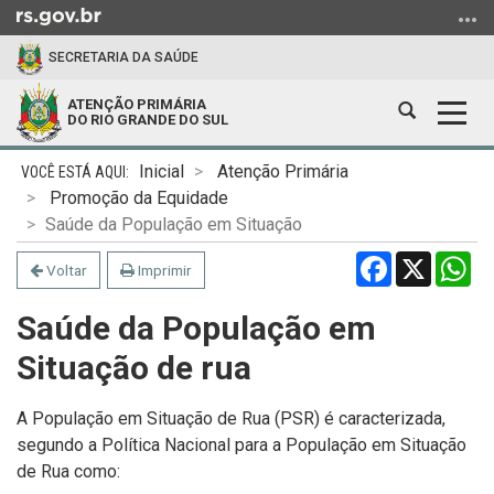
Ir
para
SECRETARIA DA SAÚDE
o
conteúdo
ATENÇÃO PRIMÁRIA
Abrir
Alter
Ir
DO RIO GRANDE DO SUL
a
a
para
Início
busca
nave
o
Inicial
Atenção Primária
do
menu
Promoção da Equidade
conteúdo
Ir
Saúde da População em Situação
para
Facebook
X
Wh
Voltar
Imprimir
a
busca
Saúde da População em
Situação de rua
A População em Situação de Rua (PSR)
é caracterizada,
segundo a Política Nacional para a População em Situação
de Rua
como: