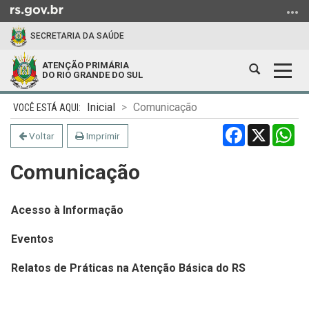
Ir
para
SECRETARIA DA SAÚDE
o
conteúdo
ATENÇÃO PRIMÁRIA
Abrir
Alter
Ir
DO RIO GRANDE DO SUL
a
a
para
Início
busca
nave
o
Inicial
Comunicação
do
menu
Facebook
X
Wh
conteúdo
Voltar
Imprimir
Ir
para
Comunicação
a
busca
Acesso à Informação
Eventos
Relatos de Práticas na Atenção Básica do RS