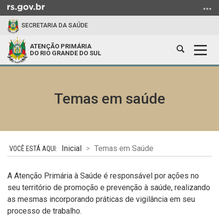
Ir
para
SECRETARIA DA SAÚDE
o
conteúdo
ATENÇÃO PRIMÁRIA
Abrir
Alter
Ir
DO RIO GRANDE DO SUL
a
a
para
Início
busca
nave
o
do
menu
Temas em saúde
conteúdo
Ir
para
a
busca
Inicial
Temas em Saúde
A Atenção Primária à Saúde é responsável por ações no
seu território de promoção e prevenção à saúde, realizando
as mesmas incorporando práticas de vigilância em seu
processo de trabalho.