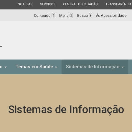
ESTADO
ESTADO
ESTADO
ESTADO
NOTÍCIAS
SERVIÇOS
CENTRAL DO CIDADÃO
TRANSPARÊNCIA
Conteúdo [1]
Menu [2]
Busca [3]
Acessibilidade
L
to
Temas em Saúde
Sistemas de Informação
Sistemas de Informação