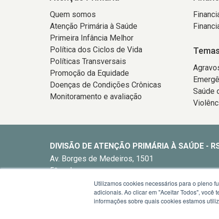
Quem somos
Financi
Atenção Primária à Saúde
Financi
Primeira Infância Melhor
Política dos Ciclos de Vida
Temas
Políticas Transversais
Agravo
Promoção da Equidade
Emergê
Doenças de Condições Crônicas
Saúde d
Monitoramento e avaliação
Violênc
DIVISÃO DE ATENÇÃO PRIMÁRIA À SAÚDE - R
Av. Borges de Medeiros, 1501
5º andar
Porto Alegre - RS -
Utilizamos cookies necessários para o pleno f
mapa
adicionais. Ao clicar em "Aceitar Todos", você
E-mail:
dapsrs@saude.rs.gov.br
informações sobre quais cookies estamos util