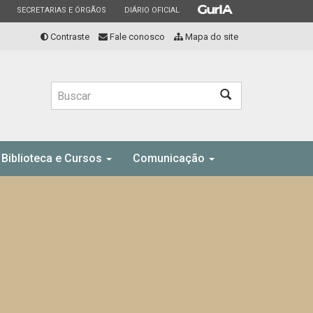
ESTADO
ESTADO
ESTADO
SECRETARIAS E ÓRGÃOS
DIÁRIO OFICIAL
Contraste
Fale conosco
Mapa do site
Buscar
Biblioteca e Cursos
Comunicação