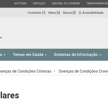
ESTADO
ESTADO
ESTADO
ESTADO
NOTÍCIAS
SERVIÇOS
CENTRAL DO CIDADÃO
TRANSPARÊNCIA
Conteúdo [1]
Menu [2]
Busca [3]
Acessibilidade
L
to
Temas em Saúde
Sistemas de Informação
oenças de Condições Crônicas
Doenças de Condições Croni
lares