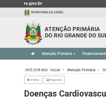
Ir
para
SECRETARIA DA SAÚDE
o
conteúdo
Ir
ATENÇÃO PRIMÁRIA
para
DO RIO GRANDE DO SU
o
menu
Ir
Início
para
Atenção Primária
Financiamen
do
a
menu
Início
busca
do
Inicial
Atenção Primária
D
conteúdo
Voltar
Imprimir
Doenças Cardiovascu