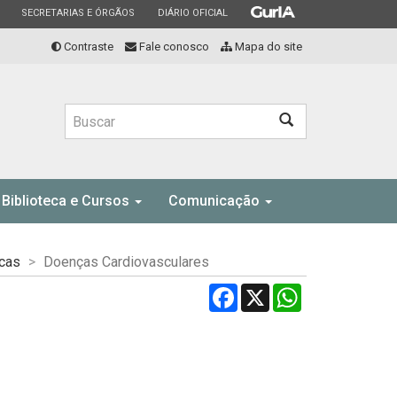
ESTADO
ESTADO
ESTADO
SECRETARIAS E ÓRGÃOS
DIÁRIO OFICIAL
Contraste
Fale conosco
Mapa do site
Buscar
Biblioteca e Cursos
Comunicação
cas
Doenças Cardiovasculares
Facebook
X
WhatsApp