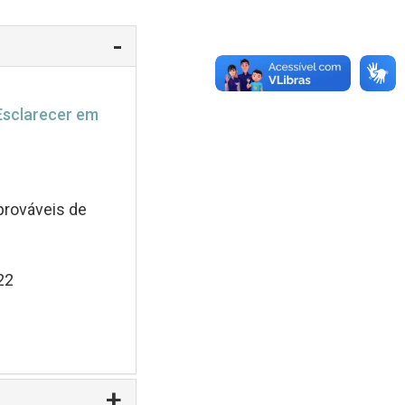
 Esclarecer em
 prováveis de
22