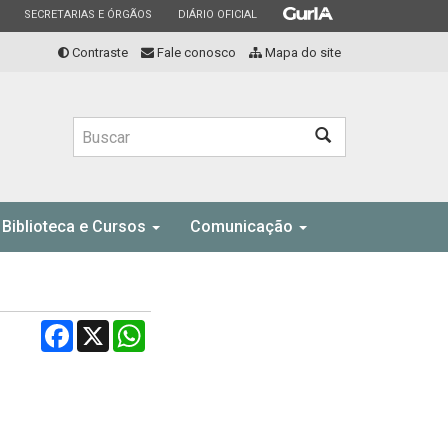
ESTADO
ESTADO
ESTADO
SECRETARIAS E ÓRGÃOS
DIÁRIO OFICIAL
Contraste
Fale conosco
Mapa do site
Buscar
Biblioteca e Cursos
Comunicação
Facebook
X
WhatsApp