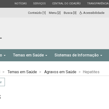
ESTADO
ESTADO
ESTADO
ESTADO
NOTÍCIAS
SERVIÇOS
CENTRAL DO CIDADÃO
TRANSPARÊNCIA
Conteúdo [1]
Menu [2]
Busca [3]
Acessibilidade
L
to
Temas em Saúde
Sistemas de Informação
l
Temas em Saúde
Agravos em Saúde
Hepatites
ir
s