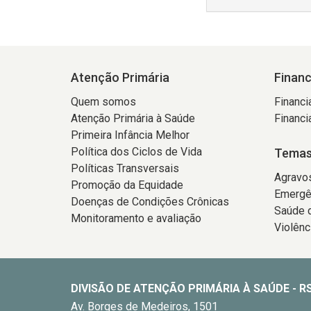
Atenção Primária
Finan
Quem somos
Financi
Atenção Primária à Saúde
Financi
Primeira Infância Melhor
Política dos Ciclos de Vida
Temas
Políticas Transversais
Agravo
Promoção da Equidade
Emergê
Doenças de Condições Crônicas
Saúde d
Monitoramento e avaliação
Violênc
DIVISÃO DE ATENÇÃO PRIMÁRIA À SAÚDE - R
Av. Borges de Medeiros, 1501