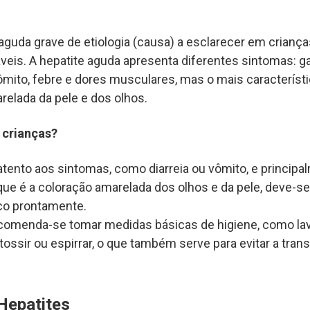
aguda grave de etiologia (causa) a esclarecer em crianç
eis. A hepatite aguda apresenta diferentes sintomas: gas
mito, febre e dores musculares, mas o mais característic
elada da pele e dos olhos.
 crianças?
 atento aos sintomas, como diarreia ou vômito, e princip
, que é a coloração amarelada dos olhos e da pele, deve-s
co prontamente.
comenda-se tomar medidas básicas de higiene, como lav
 tossir ou espirrar, o que também serve para evitar a tra
Hepatites