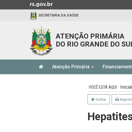
Ir
para
SECRETARIA DA SAÚDE
o
conteúdo
Ir
ATENÇÃO PRIMÁRIA
para
DO RIO GRANDE DO SU
o
menu
Ir
Início
para
Atenção Primária
Financiamen
do
a
menu
Início
busca
do
Inicia
conteúdo
Voltar
Imprim
Hepatite