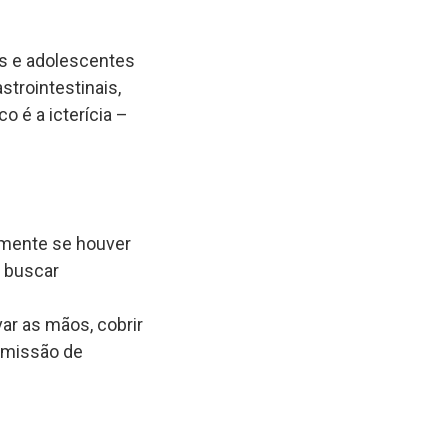
as e adolescentes
trointestinais,
o é a icterícia –
almente se houver
e buscar
ar as mãos, cobrir
nsmissão de