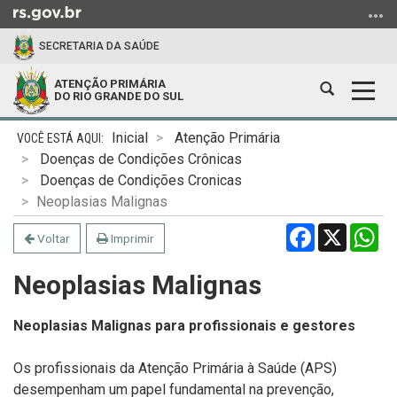
Ir
para
SECRETARIA DA SAÚDE
o
conteúdo
ATENÇÃO PRIMÁRIA
Abrir
Alter
Ir
DO RIO GRANDE DO SUL
a
a
para
Início
busca
nave
o
Inicial
Atenção Primária
do
menu
Doenças de Condições Crônicas
conteúdo
Ir
Doenças de Condições Cronicas
para
Neoplasias Malignas
a
Facebook
X
Wh
Voltar
Imprimir
busca
Neoplasias Malignas
Neoplasias Malignas para profissionais e gestores
Os profissionais da Atenção Primária à Saúde (APS)
desempenham um papel fundamental na prevenção,