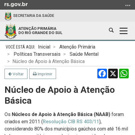
Ir
para
SECRETARIA DA SAÚDE
o
conteúdo
ATENÇÃO PRIMÁRIA
Abrir
Alter
Ir
DO RIO GRANDE DO SUL
a
a
para
Início
busca
nave
o
Inicial
Atenção Primária
do
menu
Políticas Transversais
Saúde Mental
conteúdo
Ir
Núcleo de Apoio à Atenção Básica
para
Facebook
X
Wh
Voltar
Imprimir
a
busca
Núcleo de Apoio à Atenção
Básica
Os
Núcleos de Apoio à Atenção Básica (NAAB)
foram
criados em 2011 (
Resolução CIB RS 403/11
),
considerando 80% dos municípios gaúchos com até 16 mil