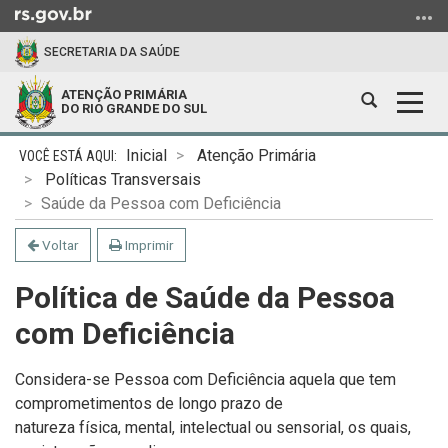
Ir
para
SECRETARIA DA SAÚDE
o
conteúdo
ATENÇÃO PRIMÁRIA
Abrir
Alter
Ir
DO RIO GRANDE DO SUL
a
a
para
Início
busca
nave
o
Inicial
Atenção Primária
do
menu
Políticas Transversais
conteúdo
Ir
Saúde da Pessoa com Deficiência
para
Voltar
Imprimir
a
busca
Política de Saúde da Pessoa
com Deficiência
Considera-se Pessoa com Deficiência aquela que tem
comprometimentos de longo prazo de
natureza física, mental, intelectual ou sensorial, os quais,