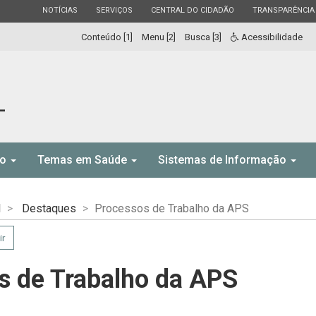
ESTADO
ESTADO
ESTADO
ESTADO
NOTÍCIAS
SERVIÇOS
CENTRAL DO CIDADÃO
TRANSPARÊNCIA
Conteúdo [1]
Menu [2]
Busca [3]
Acessibilidade
L
to
Temas em Saúde
Sistemas de Informação
l
Destaques
Processos de Trabalho da APS
ir
s de Trabalho da APS