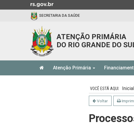
Ir
para
SECRETARIA DA SAÚDE
o
conteúdo
Ir
ATENÇÃO PRIMÁRIA
para
DO RIO GRANDE DO SU
o
menu
Ir
Início
para
Atenção Primária
Financiamen
do
a
menu
Início
busca
do
Inicia
conteúdo
Voltar
Imprim
Processo