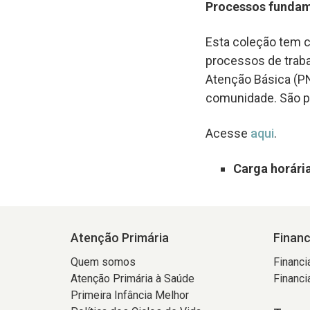
Processos fundam
Esta coleção tem c
processos de trabal
Atenção Básica (PN
comunidade. São pu
Acesse
aqui
.
Carga horári
Atenção Primária
Finan
Quem somos
Financi
Atenção Primária à Saúde
Financi
Primeira Infância Melhor