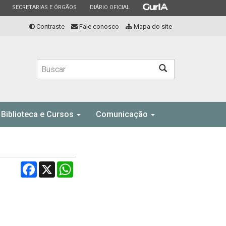
ESTADO
ESTADO
ESTADO
SECRETARIAS E ÓRGÃOS
DIÁRIO OFICIAL
Contraste
Fale conosco
Mapa do site
Buscar
Biblioteca e Cursos
Comunicação
Facebook
X
WhatsApp