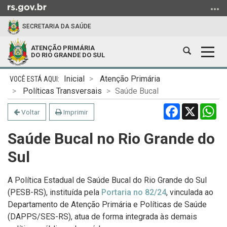
Ir
para
SECRETARIA DA SAÚDE
o
conteúdo
ATENÇÃO PRIMÁRIA
Abrir
Alter
Ir
DO RIO GRANDE DO SUL
a
a
para
Início
busca
nave
o
Inicial
Atenção Primária
do
menu
Políticas Transversais
Saúde Bucal
conteúdo
Ir
Facebook
X
Wh
Voltar
Imprimir
para
a
Saúde Bucal no Rio Grande do
busca
Sul
A Política Estadual de Saúde Bucal do Rio Grande do Sul
(PESB-RS), instituída pela
Portaria no 82/24
, vinculada ao
Departamento de Atenção Primária e Políticas de Saúde
(DAPPS/SES-RS), atua de forma integrada às demais