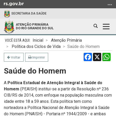
Ir
para
SECRETARIA DA SAÚDE
o
conteúdo
ATENÇÃO PRIMÁRIA
Abrir
Alter
Ir
DO RIO GRANDE DO SUL
a
a
para
Início
busca
nave
o
Inicial
Atenção Primária
do
menu
Política dos Ciclos de Vida
Saúde do Homem
conteúdo
Ir
Facebook
X
Wh
Voltar
Imprimir
para
a
Saúde do Homem
busca
A
Política Estadual de Atenção Integral à Saúde do
Homem
(PEAISH) institui-se a partir da Resolução nº 236
CIB/RS de 2014, com enfoque na população masculina com
idade entre 18 a 59 anos. Esta política tem como
norteadora a Política Nacional de Atenção Integral à Saúde
do Homem (PNAISH) - Portaria nº 1944/2009 - e ambas