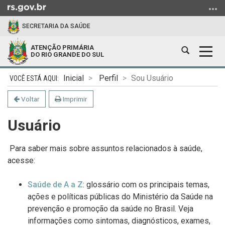
Ir
para
SECRETARIA DA SAÚDE
o
conteúdo
ATENÇÃO PRIMÁRIA
Abrir
Alter
Ir
DO RIO GRANDE DO SUL
a
a
para
Início
busca
nave
o
Inicial
Perfil
Sou Usuário
do
menu
conteúdo
Voltar
Imprimir
Ir
para
Usuário
a
busca
Para saber mais sobre assuntos relacionados à saúde,
acesse:
Saúde de A a Z
:
glossário com os principais temas,
ações e políticas públicas do Ministério da Saúde na
prevenção e promoção da saúde no Brasil. Veja
informações como sintomas, diagnósticos, exames,