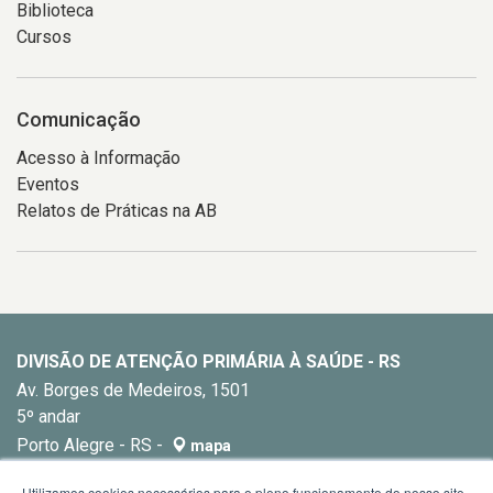
Biblioteca
Cursos
Comunicação
Acesso à Informação
Eventos
Relatos de Práticas na AB
DIVISÃO DE ATENÇÃO PRIMÁRIA À SAÚDE - RS
Av. Borges de Medeiros, 1501
5º andar
Porto Alegre - RS -
mapa
E-mail:
dapsrs@saude.rs.gov.br
Utilizamos cookies necessários para o pleno funcionamento do nosso site,